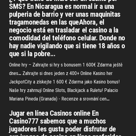
SMS? En Nicaragua es normal ir a una
pulperia de barrio y ver unas maquinitas
tragamonedas en las queAhora, el
negocio está en trasladar el casino a la
comodidad del teléfono celular. Donde no
hay nadie vigilando que si tiene 18 años o
que si la pobre...
Online hry – Zahrajte si hry s bonusem 1 600€ Zdarma ještě
dnes
…
Zahrajte si dnes jeden z 400+ Online Kasino her
JackpotCity a získejte 1 600 € Zdarma jako Kasino bonus!
Naše hry zahrnují Online Slots, Blackjack a Ruletu!
Palacio
Mariana Pineda (Granada) - Recenze a srovnání cen
…
Jugar en línea Casinos online En
Casino777 sabemos que a muchos
jugadores les gusta poder disfrutar de