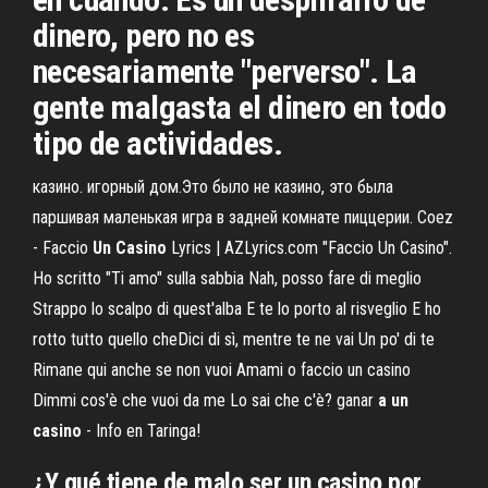
dinero, pero no es
necesariamente "perverso". La
gente malgasta el dinero en todo
tipo de actividades.
казино. игорный дом.Это было не казино, это была
паршивая маленькая игра в задней комнате пиццерии. Coez
- Faccio
Un
Casino
Lyrics | AZLyrics.com "Faccio Un Casino".
Ho scritto "Ti amo" sulla sabbia Nah, posso fare di meglio
Strappo lo scalpo di quest'alba E te lo porto al risveglio E ho
rotto tutto quello cheDici di sì, mentre te ne vai Un po' di te
Rimane qui anche se non vuoi Amami o faccio un casino
Dimmi cos'è che vuoi da me Lo sai che c'è? ganar
a
un
casino
- Info en Taringa!
¿Y qué tiene de malo ser un casino por