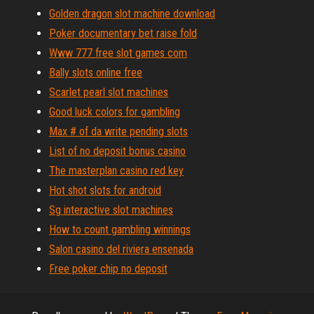
Golden dragon slot machine download
Poker documentary bet raise fold
Www 777 free slot games com
Bally slots online free
Scarlet pearl slot machines
Good luck colors for gambling
Max # of da write pending slots
List of no deposit bonus casino
The masterplan casino red key
Hot shot slots for android
Sg interactive slot machines
How to count gambling winnings
Salon casino del riviera ensenada
Free poker chip no deposit